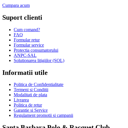
Cumpara acum
Suport clienti
Cum comand?
FAQ
Formular retur
Formular service
Protectia consumatorului
ANPC-SAL
Solutionarea litigiilor (SOL)
Informatii utile
Politica de Confidentialitate
Termeni si Conditii
Modalitati de plata
Livrarea
Politica de retur
Garantie si Service
Regulament promotii si campanii
Santa Barbara Polo & Racquet Club