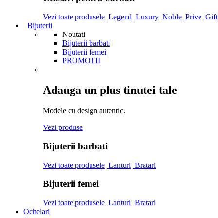
Vezi toate produsele
Legend
Luxury
Noble
Prive
Gift
Bijuterii
Noutati
Bijuterii barbati
Bijuterii femei
PROMOTII
Adauga un plus tinutei tale
Modele cu design autentic.
Vezi produse
Bijuterii barbati
Vezi toate produsele
Lanturi
Bratari
Bijuterii femei
Vezi toate produsele
Lanturi
Bratari
Ochelari