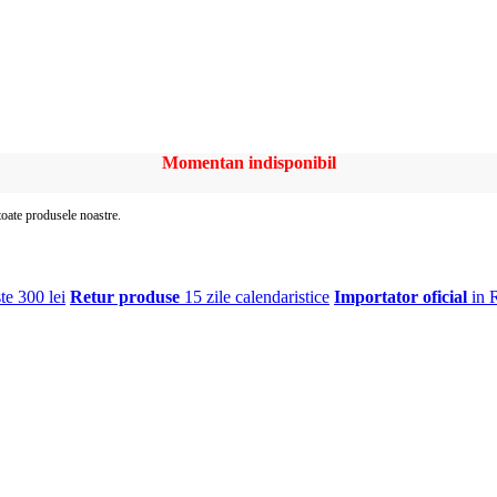
Momentan indisponibil
 toate produsele noastre.
te 300 lei
Retur produse
15 zile calendaristice
Importator oficial
in 