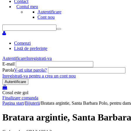
Contact
Contul meu
Autentificare
Cont nou
Comenzi
Listă de preferințe
Autentificare
Inregistrati-va
E-mail
Parola
V-ati uitat parola?
Inregistrati-va pentru a crea un cont nou
Autentificare
Cosul este gol
Finalizare comanda
Pagina start
/
Bijuterii
/
Bratara argintie, Santa Barbara Polo, pentru dam
Bratara argintie, Santa Barbara