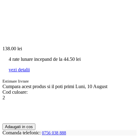
138.00
lei
4 rate lunare incepand de la
44.50
lei
vezi detalii
Estimare livrare
Cumpara acest produs
si il poti primi Luni, 10 August
Cod culoare:
2
Adaugati in cos
Comanda telefonic:
0756 038 888