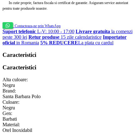
In cutie proprie, factura fiscala si certificat de garantie. Asiguram service autorizat
pentru toate produsele noastre.
Contacteaza-ne prin WhatsApp
Suport telefonic
L-V: 10:00 - 17:00
Livrare gratuita
la comenzi
peste 300 lei
Retur produse
15 zile calendaristice
Importator
oficial
in Romania
5% REDUCERE
La plata cu cardul
Caracteristici
Caracteristici
Alta culoare:
Negru
Brand:
Santa Barbara Polo
Culoare:
Negru
Gen:
Barbati
Material:
Otel Inoxidabil