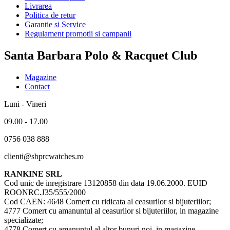
Livrarea
Politica de retur
Garantie si Service
Regulament promotii si campanii
Santa Barbara Polo & Racquet Club
Magazine
Contact
Luni - Vineri
09.00 - 17.00
0756 038 888
clienti@sbprcwatches.ro
RANKINE SRL
Cod unic de inregistrare 13120858 din data 19.06.2000. EUID
ROONRC.J35/555/2000
Cod CAEN: 4648 Comert cu ridicata al ceasurilor si bijuteriilor;
4777 Comert cu amanuntul al ceasurilor si bijuteriilor, in magazine
specializate;
4778 Comert cu amanuntul al altor bunuri noi, in magazine