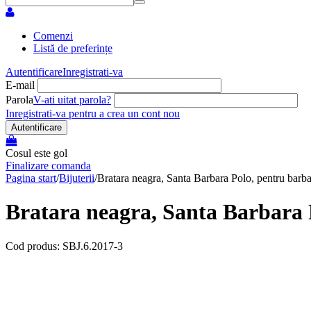
Comenzi
Listă de preferințe
Autentificare
Inregistrati-va
E-mail
Parola
V-ati uitat parola?
Inregistrati-va pentru a crea un cont nou
Autentificare
Cosul este gol
Finalizare comanda
Pagina start
/
Bijuterii
/
Bratara neagra, Santa Barbara Polo, pentru barba
Bratara neagra, Santa Barbara P
Cod produs: SBJ.6.2017-3