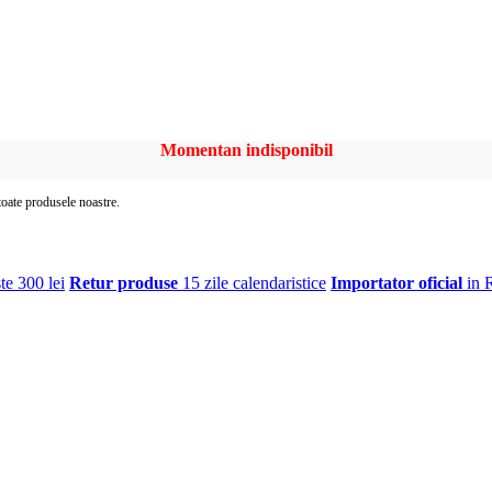
Momentan indisponibil
 toate produsele noastre.
te 300 lei
Retur produse
15 zile calendaristice
Importator oficial
in 