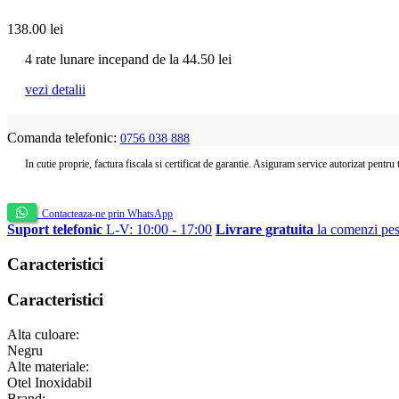
138.00
lei
4 rate lunare incepand de la
44.50
lei
vezi detalii
Comanda telefonic:
0756 038 888
In cutie proprie, factura fiscala si certificat de garantie. Asiguram service autorizat pentru
Contacteaza-ne prin WhatsApp
Suport telefonic
L-V: 10:00 - 17:00
Livrare gratuita
la comenzi pes
Caracteristici
Caracteristici
Alta culoare:
Negru
Alte materiale:
Otel Inoxidabil
Brand: