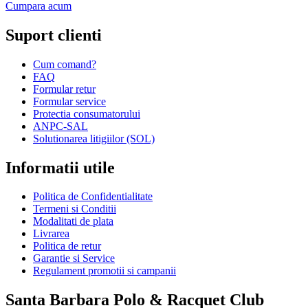
Cumpara acum
Suport clienti
Cum comand?
FAQ
Formular retur
Formular service
Protectia consumatorului
ANPC-SAL
Solutionarea litigiilor (SOL)
Informatii utile
Politica de Confidentialitate
Termeni si Conditii
Modalitati de plata
Livrarea
Politica de retur
Garantie si Service
Regulament promotii si campanii
Santa Barbara Polo & Racquet Club