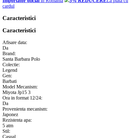
Importator oficial
in Romania
5% REDUCERE
La plata cu
cardul
Caracteristici
Caracteristici
Afisare data:
Da
Brand:
Santa Barbara Polo
Colectie:
Legend
Gen:
Barbati
Model Mecanism:
Miyota Jp15 3
Ora in format 12/24:
Da
Provenienta mecanism:
Japonez
Rezistenta apa:
5 atm
Stil:
Casual