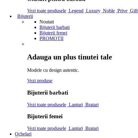
Vezi toate produsele
Legend
Luxury
Noble
Prive
Gift
Bijuterii
Noutati
Bijuterii barbati
Bijuterii femei
PROMOTII
Adauga un plus tinutei tale
Modele cu design autentic.
Vezi produse
Bijuterii barbati
Vezi toate produsele
Lanturi
Bratari
Bijuterii femei
Vezi toate produsele
Lanturi
Bratari
Ochelari