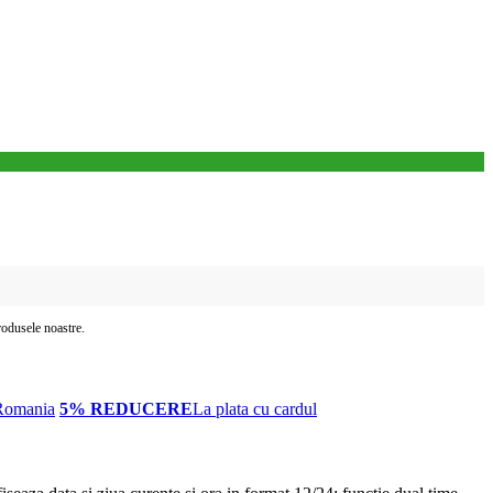
produsele noastre.
Romania
5% REDUCERE
La plata cu cardul