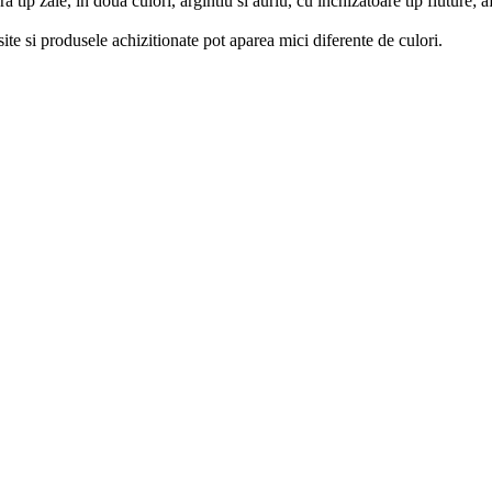
 tip zale, in doua culori, argintiu si auriu, cu inchizatoare tip fluture; a
site si produsele achizitionate pot aparea mici diferente de culori.