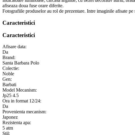
Indicatoare luminoase; carcasa argintie, cu bezel decorativ auriu; bratara
afiseaza doua fuse orare diferite.
Fotografiile produselor au rol de prezentare. Intre imaginile afisate pe 
Caracteristici
Caracteristici
Afisare data:
Da
Brand:
Santa Barbara Polo
Colectie:
Noble
Gen:
Barbati
Model Mecanism:
Jp25 4.5
Ora in format 12/24:
Da
Provenienta mecanism:
Japonez
Rezistenta apa:
5 atm
Stil: