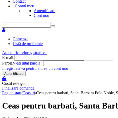
Contact
Contul meu
Autentificare
Cont nou
Comenzi
Listă de preferințe
Autentificare
Inregistrati-va
E-mail
Parola
V-ati uitat parola?
Inregistrati-va pentru a crea un cont nou
Autentificare
Cosul este gol
Finalizare comanda
Pagina start
/
Ceasuri
/
Ceas pentru barbati, Santa Barbara Polo Noble,
Ceas pentru barbati, Santa Bar