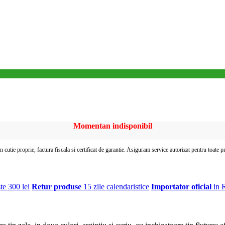
Momentan indisponibil
In cutie proprie, factura fiscala si certificat de garantie. Asiguram service autorizat pentru toate 
te 300 lei
Retur produse
15 zile calendaristice
Importator oficial
in 