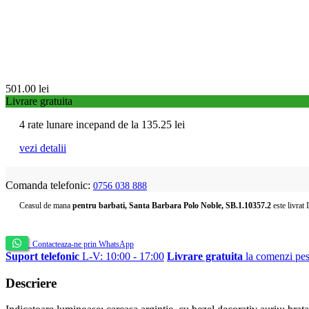
501.00
lei
Livrare gratuita
4 rate lunare incepand de la
135.25
lei
vezi detalii
Comanda telefonic:
0756 038 888
Ceasul de mana
pentru barbati, Santa Barbara Polo Noble, SB.1.10357.2
este livrat 
Contacteaza-ne prin WhatsApp
Suport telefonic
L-V: 10:00 - 17:00
Livrare gratuita
la comenzi pes
Descriere