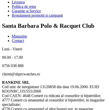
Livrarea
Politica de retur
Garantie si Service
Regulament promotii si campanii
Santa Barbara Polo & Racquet Club
Magazine
Contact
Luni - Vineri
09.00 - 17.00
0756 038 888
clienti@sbprcwatches.ro
RANKINE SRL
Cod unic de inregistrare 13120858 din data 19.06.2000. EUID
ROONRC.J35/555/2000
Cod CAEN: 4648 Comert cu ridicata al ceasurilor si bijuteriilor;
4777 Comert cu amanuntul al ceasurilor si bijuteriilor, in magazine
specializate;
4778 Comert cu amanuntul al altor bunuri noi, in magazine