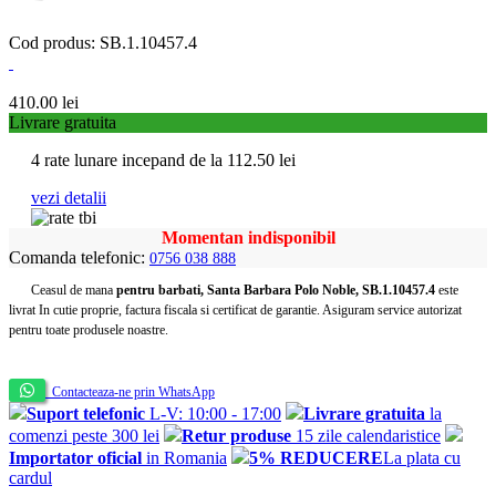
Cod produs: SB.1.10457.4
410.00
lei
Livrare gratuita
4 rate lunare incepand de la
112.50
lei
vezi detalii
Momentan indisponibil
Comanda telefonic:
0756 038 888
Ceasul de mana
pentru barbati, Santa Barbara Polo Noble, SB.1.10457.4
este
livrat In cutie proprie, factura fiscala si certificat de garantie. Asiguram service autorizat
pentru toate produsele noastre.
Contacteaza-ne prin WhatsApp
Suport telefonic
L-V: 10:00 - 17:00
Livrare gratuita
la
comenzi peste 300 lei
Retur produse
15 zile calendaristice
Importator oficial
in Romania
5% REDUCERE
La plata cu
cardul