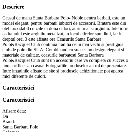
Descriere
Ceasul de mana Santa Barbara Polo- Noble pentru barbati, este un
model elegant, pentru barbatii iubitori de accesorii.
Bratara este din
otel inoxidabil cu zale in doua culori, auriu mat si argintiu.
Interiorul
cadranului este argintiu metalizat, in locul cifrelor sunt linii, iar in
dreptul orei 3 este afisata ora.
Ceasurile Santa Barbara
Polo&Racquet Club continua traditia celui mai vechi si prestigios
club de polo din SUA. Combinand cu succes un design elegant si
materiale de calitate, ceasurile barbatesti Santa Barbara
Polo&Racquet Club sunt un accesoriu care va completa cu succes o
tinuta office sau casual.
Fotografiile produselor au rol de prezentare.
Intre imaginile afisate pe site si produsele achizitionate pot aparea
mici diferente de culori.
Caracteristici
Caracteristici
Afisare data:
Da
Brand:
Santa Barbara Polo