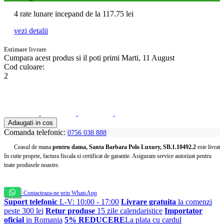
4 rate lunare incepand de la
117.75
lei
vezi detalii
Estimare livrare
Cumpara acest produs
si il poti primi Marti, 11 August
Cod culoare:
2
Adaugati in cos
Comanda telefonic:
0756 038 888
Ceasul de mana
pentru dama, Santa Barbara Polo Luxury, SB.1.10492.2
este livrat
In cutie proprie, factura fiscala si certificat de garantie. Asiguram service autorizat pentru
toate produsele noastre.
Contacteaza-ne prin WhatsApp
Suport telefonic
L-V: 10:00 - 17:00
Livrare gratuita
la comenzi
peste 300 lei
Retur produse
15 zile calendaristice
Importator
oficial
in Romania
5% REDUCERE
La plata cu cardul