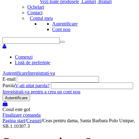
Vezi toate produsele
Lanturi
Bratari
Ochelari
Contact
Contul meu
Autentificare
Cont nou
Comenzi
Listă de preferințe
Autentificare
Inregistrati-va
E-mail
Parola
V-ati uitat parola?
Inregistrati-va pentru a crea un cont nou
Autentificare
Cosul este gol
Finalizare comanda
Pagina start
/
Ceasuri
/
Ceas pentru dama, Santa Barbara Polo Unique,
SB.1.10307.3