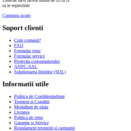
Lasa-ne sa-ti facem tinuta de zi cu zi
sa te reprezinte
Cumpara acum
Suport clienti
Cum comand?
FAQ
Formular retur
Formular service
Protectia consumatorului
ANPC-SAL
Solutionarea litigiilor (SOL)
Informatii utile
Politica de Confidentialitate
Termeni si Conditii
Modalitati de plata
Livrarea
Politica de retur
Garantie si Service
Regulament promotii si campanii