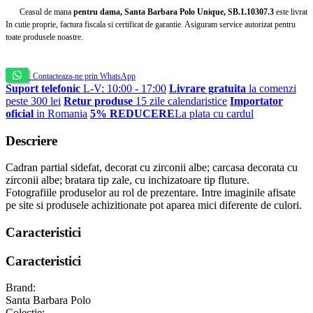
Ceasul de mana
pentru dama, Santa Barbara Polo Unique, SB.1.10307.3
este livrat
In cutie proprie, factura fiscala si certificat de garantie. Asiguram service autorizat pentru
toate produsele noastre.
Contacteaza-ne prin WhatsApp
Suport telefonic
L-V: 10:00 - 17:00
Livrare gratuita
la comenzi
peste 300 lei
Retur produse
15 zile calendaristice
Importator
oficial
in Romania
5% REDUCERE
La plata cu cardul
Descriere
Cadran partial sidefat, decorat cu zirconii albe; carcasa decorata cu
zirconii albe; bratara tip zale, cu inchizatoare tip fluture.
Fotografiile produselor au rol de prezentare. Intre imaginile afisate
pe site si produsele achizitionate pot aparea mici diferente de culori.
Caracteristici
Caracteristici
Brand:
Santa Barbara Polo
Colectie: