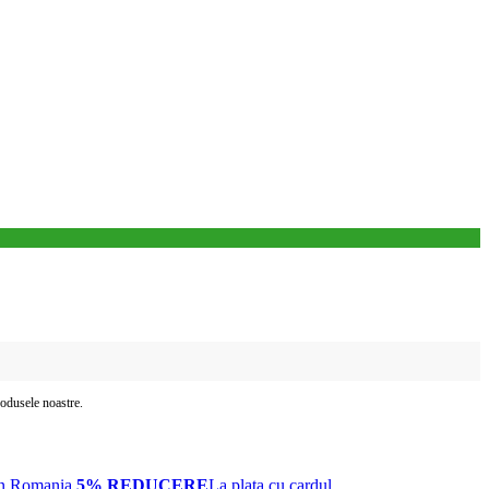
produsele noastre.
in Romania
5% REDUCERE
La plata cu cardul