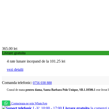
365.00
lei
Livrare gratuita
4 rate lunare incepand de la
101.25
lei
vezi detalii
Comanda telefonic:
0756 038 888
Ceasul de mana
pentru dama, Santa Barbara Polo Unique, SB.1.10506.1
este livrat 
Contacteaza-ne prin WhatsApp
Suport telefonic
L-V: 10:00 - 17:00
Livrare gratuita
la comenzi p