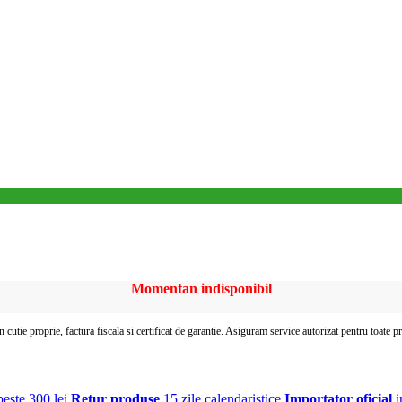
Momentan indisponibil
In cutie proprie, factura fiscala si certificat de garantie. Asiguram service autorizat pentru toate 
este 300 lei
Retur produse
15 zile calendaristice
Importator oficial