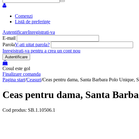
Comenzi
Listă de preferințe
Autentificare
Inregistrati-va
E-mail
Parola
V-ati uitat parola?
Inregistrati-va pentru a crea un cont nou
Autentificare
Cosul este gol
Finalizare comanda
Pagina start
/
Ceasuri
/
Ceas pentru dama, Santa Barbara Polo Unique, 
Ceas pentru dama, Santa Barba
Cod produs: SB.1.10506.1