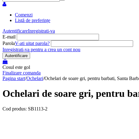
Comenzi
Listă de preferințe
Autentificare
Inregistrati-va
E-mail
Parola
V-ati uitat parola?
Inregistrati-va pentru a crea un cont nou
Autentificare
Cosul este gol
Finalizare comanda
Pagina start
/
Ochelari
/
Ochelari de soare gri, pentru barbati, Santa Ba
Ochelari de soare gri, pentru b
Cod produs: SB1113-2