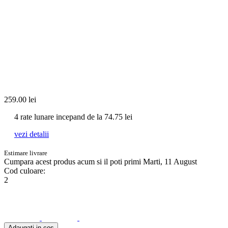
259.00
lei
4 rate lunare incepand de la
74.75
lei
vezi detalii
Estimare livrare
Cumpara acest produs
acum
si il poti primi Marti, 11 August
Cod culoare:
2
Adaugati in cos